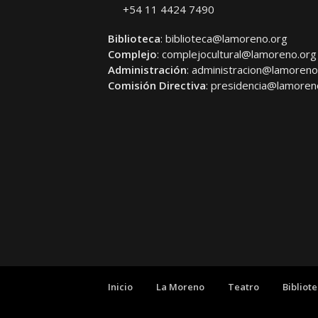
+54 11 4424 7490
Biblioteca
:
biblioteca@lamoreno.org
Complejo
:
complejocultural@lamoreno.org
Administración
:
administracion@lamoreno
Comisión Directiva
:
presidencia@lamoren
Inicio
La Moreno
Teatro
Bibliot