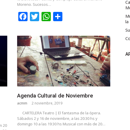
Ca
Moreno. Sucesos…
M
Facebook
Twitter
WhatsApp
Share
Mú
la
Su
Co
A
Agenda Cultural de Noviembre
acmm
2 noviembre, 2019
CARTELERA Teatro | El fantasma de la ópera.
Sábados 2 y 16 de noviembre, a las 20:30 hs y
domingo 10 a las 19:30 hs Musical con más de 20…
n 20