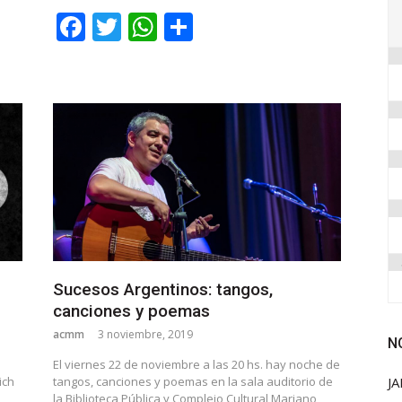
Facebook
Twitter
WhatsApp
Share
Sucesos Argentinos: tangos,
canciones y poemas
acmm
3 noviembre, 2019
N
El viernes 22 de noviembre a las 20 hs. hay noche de
ich
tangos, canciones y poemas en la sala auditorio de
JA
la Biblioteca Pública y Complejo Cultural Mariano