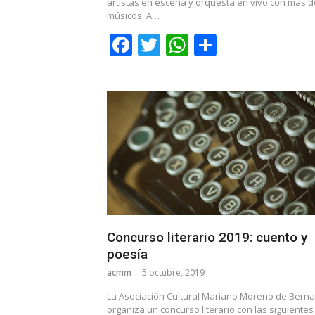
artistas en escena y orquesta en vivo con más d
músicos. A…
Facebook
Twitter
WhatsApp
Share
Concurso literario 2019: cuento y
poesía
acmm
5 octubre, 2019
La Asociación Cultural Mariano Moreno de Berna
organiza un concurso literario con las siguientes