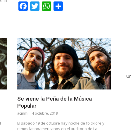
e 30
Facebook
Twitter
WhatsApp
Share
Un
Se viene la Peña de la Música
Popular
acmm
4 octubre, 2019
l
El sábado 19 de octubre hay noche de folcklore y
ritmos latinoamericanos en el auditorio de La