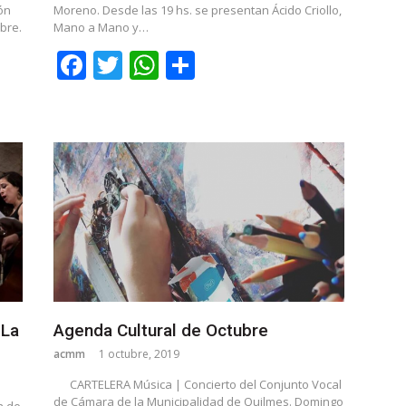
ón
Moreno. Desde las 19 hs. se presentan Ácido Criollo,
bre.
Mano a Mano y…
Facebook
Twitter
WhatsApp
Share
 La
Agenda Cultural de Octubre
acmm
1 octubre, 2019
CARTELERA Música | Concierto del Conjunto Vocal
de Cámara de la Municipalidad de Quilmes. Domingo
a de