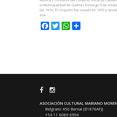
la Municipalidad de Quilmes Domingo 6 de octub
las 19 hs. El Conjunto fue creado en 1970 y desd
ese…
Facebook
Twitter
WhatsApp
Share
Navegación
de
entradas
Facebook
Instagram
ASOCIACIÓN CULTURAL MARIANO MORE
Belgrano 450 Bernal (B1876AFJ)
+54 11 6089 6994