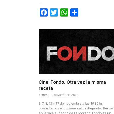
…
Facebook
Twitter
WhatsApp
Share
Cine: Fondo. Otra vez la misma
receta
acmm
4 noviembre, 2019
El 7, 8, 15 y 17 de noviembre a las 19.30 hs.
proyectamos el documental de Alejandro Bercov
en la sala auditorio de La Moreno. Fondo es un