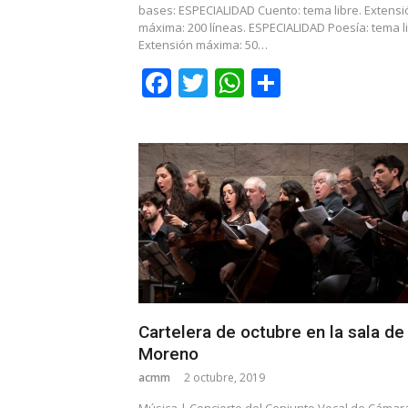
bases: ESPECIALIDAD Cuento: tema libre. Extensi
máxima: 200 líneas. ESPECIALIDAD Poesía: tema li
Extensión máxima: 50…
Facebook
Twitter
WhatsApp
Share
Cartelera de octubre en la sala de
Moreno
acmm
2 octubre, 2019
Música | Concierto del Conjunto Vocal de Cámar