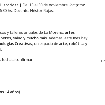
 Historieta
| Del 15 al 30 de noviembre.
Inaugura
:
6:30 hs. Docente: Néstor Rojas.
ursos y talleres anuales de La Moreno:
artes
saberes, salud y mucho más.
Además, este mes hay
nologías Creativas,
un espacio de
arte, robótica y
s
.
a: fecha a confirmar
Un
os 14 años)