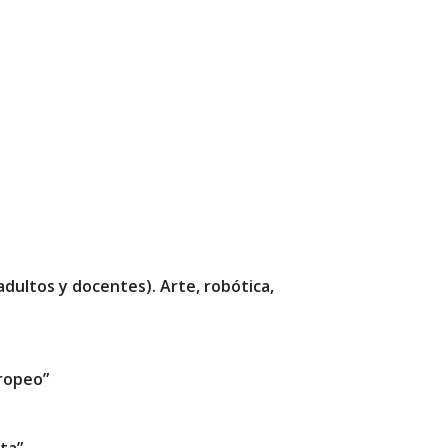
ultos y docentes). Arte, robótica,
ropeo”
ta”