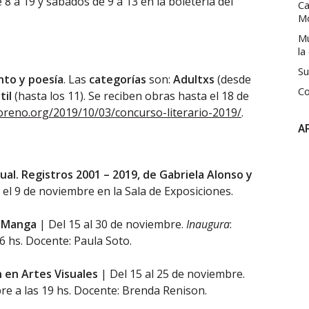
 8 a 19 y sábados de 9 a 13 en la boletería del
Ca
M
Mú
la
Su
nto y poesía
. Las
categorías
son:
Adultxs
(desde
Co
til
(hasta los 11). Se reciben obras hasta el 18 de
reno.org/2019/10/03/concurso-literario-2019/
.
A
cual. Registros 2001 – 2019, de Gabriela Alonso y
 el 9 de noviembre en la Sala de Exposiciones.
y Manga
| Del 15 al 30 de noviembre.
Inaugura
:
6 hs. Docente: Paula Soto.
n en Artes Visuales
| Del 15 al 25 de noviembre.
re a las 19 hs. Docente: Brenda Renison.