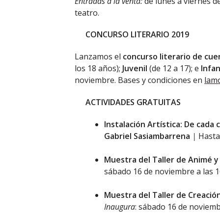
Entradas a la venta:
de lunes a viernes de
teatro.
CONCURSO LITERARIO 2019
Lanzamos el
concurso literario de cue
los 18 años);
Juvenil
(de 12 a 17); e
Infan
noviembre. Bases y condiciones en
lamo
ACTIVIDADES GRATUITAS
Instalación Artística: De cada 
Gabriel Sasiambarrena
|
Hasta
Muestra del Taller de Animé 
sábado 16 de noviembre a las 1
Muestra del Taller de Creació
Inaugura
: sábado 16 de noviemb