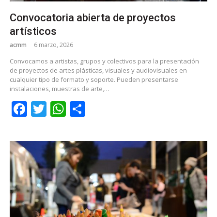
Convocatoria abierta de proyectos
artísticos
acmm
6 marzo, 2026
Convocamos a artistas, grupos y colectivos para la presentación
de proyectos de artes plásticas, visuales y audiovisuales en
cualquier tipo de formato y soporte. Pueden presentarse
instalaciones, muestras de arte,…
Facebook
Twitter
WhatsApp
Share