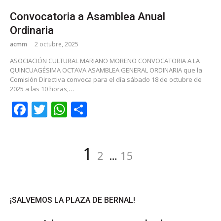
Convocatoria a Asamblea Anual
Ordinaria
acmm
2 octubre, 2025
ASOCIACIÓN CULTURAL MARIANO MORENO CONVOCATORIA A LA
QUINCUAGÉSIMA OCTAVA ASAMBLEA GENERAL ORDINARIA que la
Comisión Directiva convoca para el día sábado 18 de octubre de
2025 a las 10 horas,…
Facebook
Twitter
WhatsApp
Share
Navegación
Página
Página
Página
1
2
…
15
de
entradas
¡SALVEMOS LA PLAZA DE BERNAL!