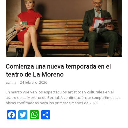
Comienza una nueva temporada en el
teatro de La Moreno
acmm
24 febrero, 2026
En marzo vuelven los espectáculos artísticos y culturales en el
teatro de La Moreno de Bernal. A continuación, te compartimos las
obras confirmadas para los primeros meses de 2026:
…
Facebook
Twitter
WhatsApp
Share