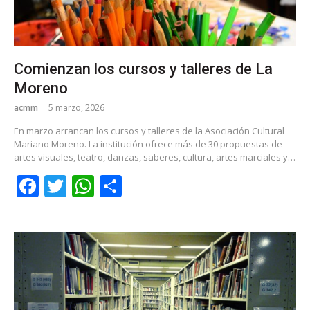
Comienzan los cursos y talleres de La
Moreno
acmm
5 marzo, 2026
En marzo arrancan los cursos y talleres de la Asociación Cultural
Mariano Moreno. La institución ofrece más de 30 propuestas de
artes visuales, teatro, danzas, saberes, cultura, artes marciales y…
Facebook
Twitter
WhatsApp
Share