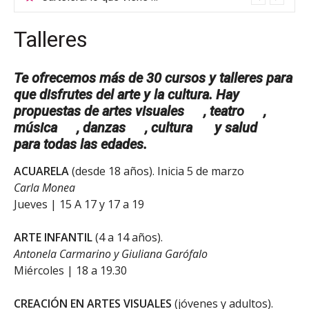
Talleres
Te ofrecemos más de 30 cursos y talleres para
que disfrutes del arte y la cultura. Hay
propuestas de artes visuales
, teatro
,
música
, danzas
, cultura
y salud
para todas las edades.
ACUARELA
(desde 18 años). Inicia 5 de marzo
Carla Monea
Jueves | 15 A 17 y 17 a 19
ARTE INFANTIL
(4 a 14 años).
Antonela Carmarino y Giuliana Garófalo
Miércoles | 18 a 19.30
CREACIÓN EN ARTES VISUALES
(jóvenes y adultos).