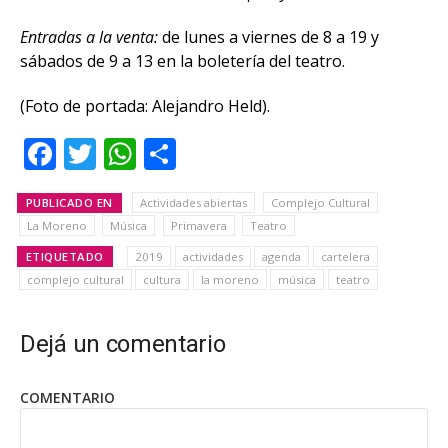
Entradas a la venta:
de lunes a viernes de 8 a 19 y
sábados de 9 a 13 en la boletería del teatro.
(Foto de portada: Alejandro Held).
Facebook
Twitter
WhatsApp
Share
PUBLICADO EN
Actividades abiertas
Complejo Cultural
La Moreno
Música
Primavera
Teatro
ETIQUETADO
2019
actividades
agenda
cartelera
complejo cultural
cultura
la moreno
música
teatro
Dejá un comentario
COMENTARIO