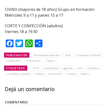
CHINO (mayores de 18 años) Grupo en formación
Miércoles 9 a 11 y jueves 15 a 17
CORTE Y CONFECCIÓN (adultos)
Viernes 18 a 19:30
Facebook
Twitter
WhatsApp
Share
PUBLICADO EN
Actividades abiertas
Arte
Complejo Cultural
La Moreno
Primavera
Teatro
ETIQUETADO
2019
actividades
agenda
arte
cartelera
complejo cultural
cultura
la moreno
música
teatro
Dejá un comentario
COMENTARIO