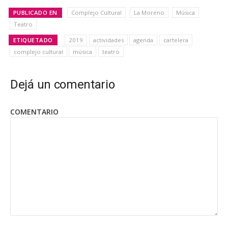
PUBLICADO EN
Complejo Cultural
La Moreno
Música
Teatro
ETIQUETADO
2019
actividades
agenda
cartelera
complejo cultural
música
teatro
Dejá un comentario
COMENTARIO