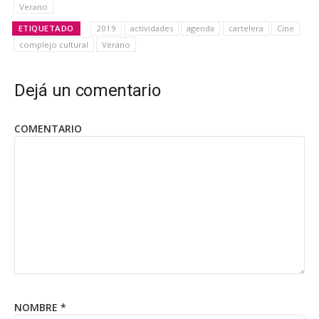
Verano
ETIQUETADO
2019
actividades
agenda
cartelera
Cine
complejo cultural
Verano
Dejá un comentario
COMENTARIO
NOMBRE
*