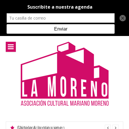
Ir
al
contenido
Música Argentina: un encuentro para celebrar la diversidad cultural