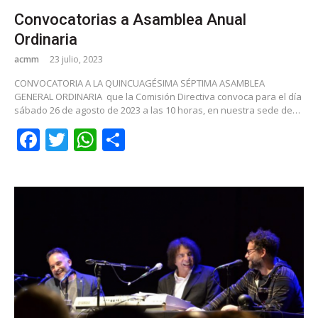
Convocatorias a Asamblea Anual
Ordinaria
acmm
23 julio, 2023
CONVOCATORIA A LA QUINCUAGÉSIMA SÉPTIMA ASAMBLEA
GENERAL ORDINARIA que la Comisión Directiva convoca para el día
sábado 26 de agosto de 2023 a las 10 horas, en nuestra sede de…
Facebook
Twitter
WhatsApp
Share