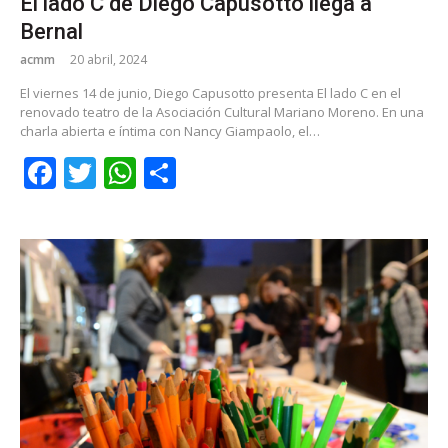
El lado C de Diego Capusotto llega a
Bernal
acmm
20 abril, 2024
El viernes 14 de junio, Diego Capusotto presenta El lado C en el
renovado teatro de la Asociación Cultural Mariano Moreno. En una
charla abierta e íntima con Nancy Giampaolo, el…
Facebook
Twitter
WhatsApp
Share