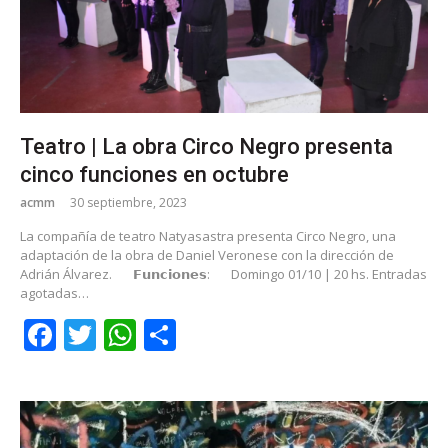
Teatro | La obra Circo Negro presenta
cinco funciones en octubre
acmm
30 septiembre, 2023
La compañía de teatro Natyasastra presenta Circo Negro, una
adaptación de la obra de Daniel Veronese con la dirección de
Adrián Álvarez.
𝗙𝘂𝗻𝗰𝗶𝗼𝗻𝗲𝘀:
Domingo 01/10 | 20 hs. Entradas
agotadas…
Facebook
Twitter
WhatsApp
Share