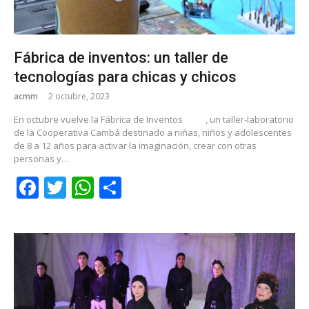
Fábrica de inventos: un taller de
tecnologías para chicas y chicos
acmm
2 octubre, 2023
En octubre vuelve la Fábrica de Inventos
, un taller-laboratorio
de la Cooperativa Cambá destinado a niñas, niños y adolescentes
de 8 a 12 años para activar la imaginación, crear con otras
personas y…
Facebook
Twitter
WhatsApp
Share