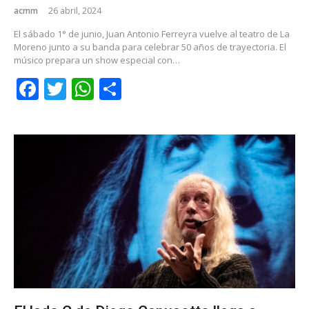
acmm
26 abril, 2024
El sábado 1° de junio, Juan Antonio Ferreyra vuelve al teatro de La
Moreno junto a su banda para celebrar 50 años de trayectoria. El
músico prepara un show especial con…
Facebook
Twitter
WhatsApp
Share