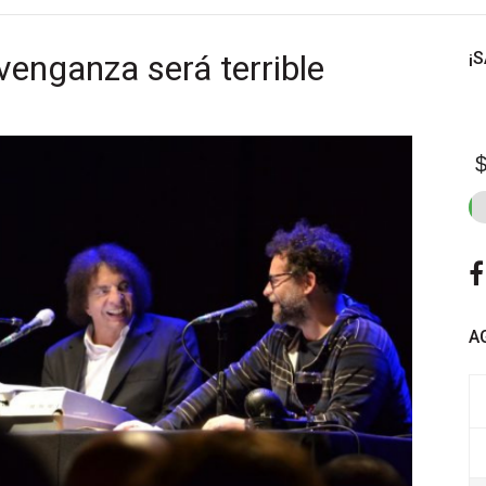
venganza será terrible
¡
$
A