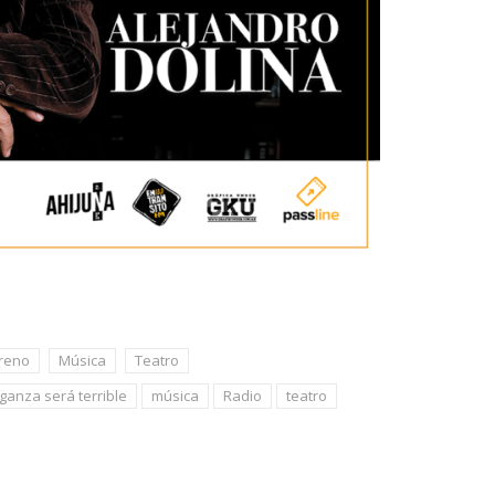
reno
Música
Teatro
ganza será terrible
música
Radio
teatro