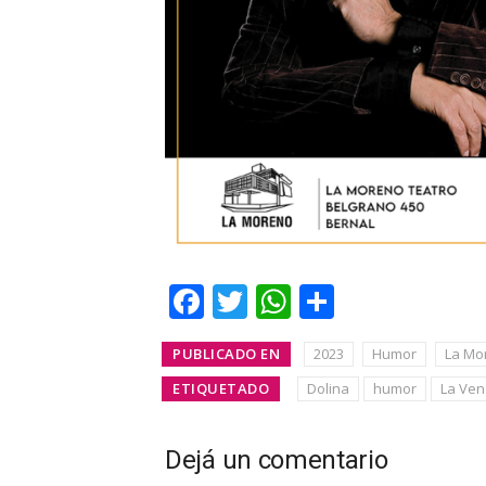
Facebook
Twitter
WhatsApp
Share
PUBLICADO EN
2023
Humor
La Mo
ETIQUETADO
Dolina
humor
La Ven
Dejá un comentario