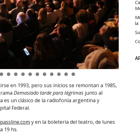
Ca
M
Mú
la
Su
Co
A
rse en 1993, pero sus inicios se remontan a 1985,
ograma
Demasiado tarde para lágrimas
junto al
a es un clásico de la radiofonía argentina y
ital Federal.
passline.com
y en la boletería del teatro, de lunes
a 19 hs.