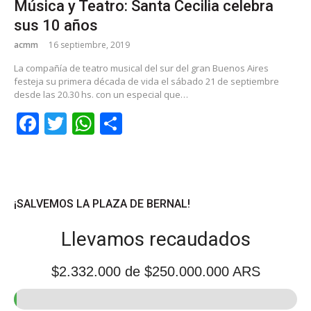
Música y Teatro: Santa Cecilia celebra
sus 10 años
acmm
16 septiembre, 2019
La compañía de teatro musical del sur del gran Buenos Aires
festeja su primera década de vida el sábado 21 de septiembre
desde las 20.30 hs. con un especial que…
Facebook
Twitter
WhatsApp
Share
¡SALVEMOS LA PLAZA DE BERNAL!
Llevamos recaudados
$2.332.000
de $250.000.000 ARS