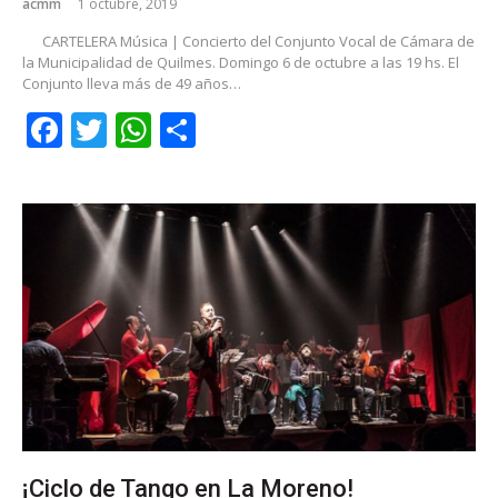
acmm
1 octubre, 2019
CARTELERA Música | Concierto del Conjunto Vocal de Cámara de
la Municipalidad de Quilmes. Domingo 6 de octubre a las 19 hs. El
Conjunto lleva más de 49 años…
Facebook
Twitter
WhatsApp
Share
¡Ciclo de Tango en La Moreno!