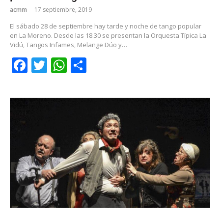
acmm
17 septiembre, 2019
El sábado 28 de septiembre hay tarde y noche de tango popular
en La Moreno. Desde las 18.30 se presentan la Orquesta Típica La
Vidú, Tangos Infames, Melange Dúo y…
Facebook
Twitter
WhatsApp
Share