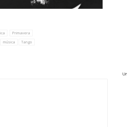
ica
Primavera
música
Tango
Un