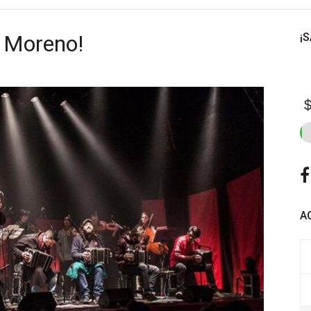
a Moreno!
¡
$
A