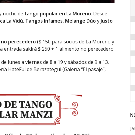
y noche de
tango popular en La Moreno
. Desde
ca La Vidú
,
Tangos Infames
,
Melange Dúo
y
Justo
o no perecedero
($ 150 para socios de La Moreno y
 la entrada saldrá $ 250 + 1 alimento no perecedero.
, de lunes a viernes de 8 a 19 y sábados de 9 a 13.
ía HateFul de Berazategui (Galería “El pasaje”,
N
JA