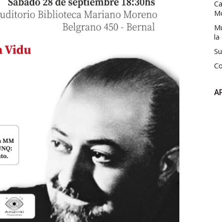
Ca
M
Mú
la
Su
Co
A