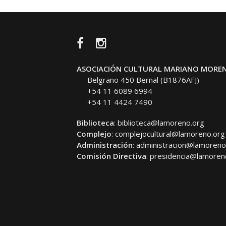
Facebook
Instagram
ASOCIACIÓN CULTURAL MARIANO MORE
Belgrano 450 Bernal (B1876AFJ)
+54 11 6089 6994
+54 11 4424 7490
Biblioteca
:
biblioteca@lamoreno.org
Complejo
:
complejocultural@lamoreno.org
Administración
:
administracion@lamoreno
Comisión Directiva
:
presidencia@lamoren