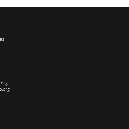
NO
.org
o.org