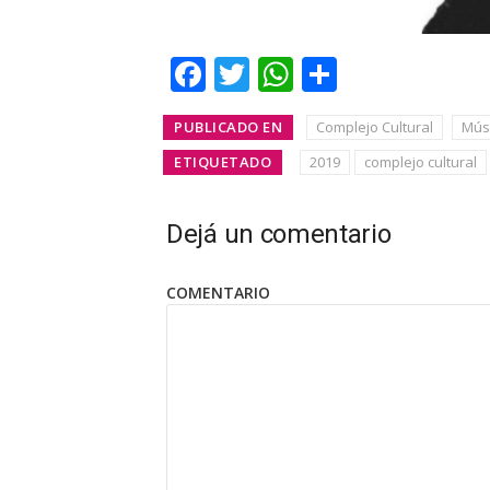
Facebook
Twitter
WhatsApp
Share
PUBLICADO EN
Complejo Cultural
Mús
ETIQUETADO
2019
complejo cultural
Dejá un comentario
COMENTARIO