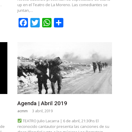
…
up en el Teatro de La Moreno. Las comediantes se
juntan,…
Facebook
Twitter
WhatsApp
Share
Agenda | Abril 2019
acmm
3 abril, 2019
TEATRO Julio Lacarra | 6 de abril, 21:30hs El
 de
reconocido cantautor presenta las canciones de su
l
disco “Ronda” junto a los músicos Leo Bernstein,