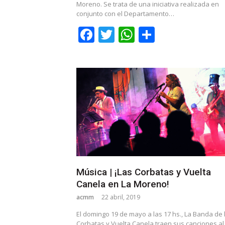
Moreno. Se trata de una iniciativa realizada en
conjunto con el Departamento…
Facebook
Twitter
WhatsApp
Share
Música | ¡Las Corbatas y Vuelta
Canela en La Moreno!
acmm
22 abril, 2019
El domingo 19 de mayo a las 17 hs., La Banda de 
Corbatas y Vuelta Canela traen sus canciones al