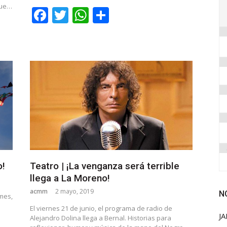
 que…
Facebook
Twitter
WhatsApp
Share
o!
Teatro | ¡La venganza será terrible
llega a La Moreno!
acmm
2 mayo, 2019
N
lmes,
El viernes 21 de junio, el programa de radio de
JA
Alejandro Dolina llega a Bernal. Historias para