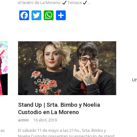
el teatro de La Moreno:
Tenaza
…
Facebook
Twitter
WhatsApp
Share
Un
Stand Up | Srta. Bimbo y Noelia
Custodio en La Moreno
acmm
16 abril, 2019
las
El sábado 11 de mayo a las 21 hs., Srta. Bimbo y
Noelia Custodio presentan su espectáculo de stand