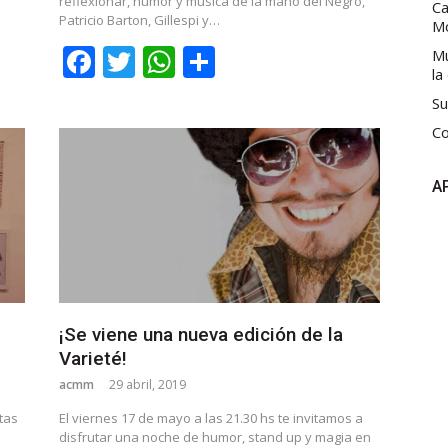
reflexionar, humor y música de la mano del Negro,
Ca
Patricio Barton, Gillespi y…
M
Facebook
Twitter
WhatsApp
Share
Mú
la
Su
Co
A
¡Se viene una nueva edición de la
Varieté!
acmm
29 abril, 2019
stas
El viernes 17 de mayo a las 21.30 hs te invitamos a
disfrutar una noche de humor, stand up y magia en