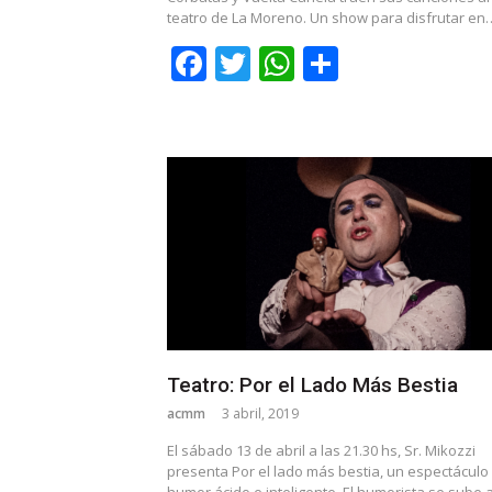
teatro de La Moreno. Un show para disfrutar en
Facebook
Twitter
WhatsApp
Share
Teatro: Por el Lado Más Bestia
acmm
3 abril, 2019
El sábado 13 de abril a las 21.30 hs, Sr. Mikozzi
presenta Por el lado más bestia, un espectáculo
humor ácido e inteligente. El humorista se sube a