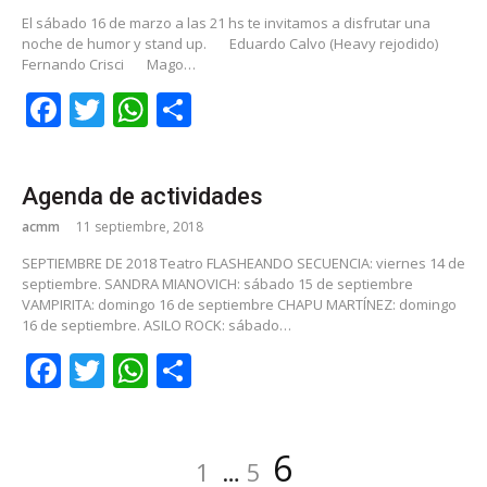
El sábado 16 de marzo a las 21 hs te invitamos a disfrutar una
noche de humor y stand up.
Eduardo Calvo (Heavy rejodido)
Fernando Crisci
Mago…
Facebook
Twitter
WhatsApp
Share
Agenda de actividades
acmm
11 septiembre, 2018
SEPTIEMBRE DE 2018 Teatro FLASHEANDO SECUENCIA: viernes 14 de
septiembre. SANDRA MIANOVICH: sábado 15 de septiembre
VAMPIRITA: domingo 16 de septiembre CHAPU MARTÍNEZ: domingo
16 de septiembre. ASILO ROCK: sábado…
Facebook
Twitter
WhatsApp
Share
Navegación
Página
Página
Página
6
1
…
5