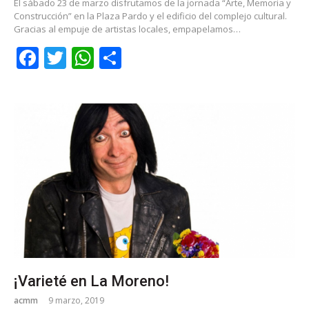
El sábado 23 de marzo disfrutamos de la jornada “Arte, Memoria y
Construcción” en la Plaza Pardo y el edificio del complejo cultural.
Gracias al empuje de artistas locales, empapelamos…
Facebook
Twitter
WhatsApp
Share
¡Varieté en La Moreno!
acmm
9 marzo, 2019