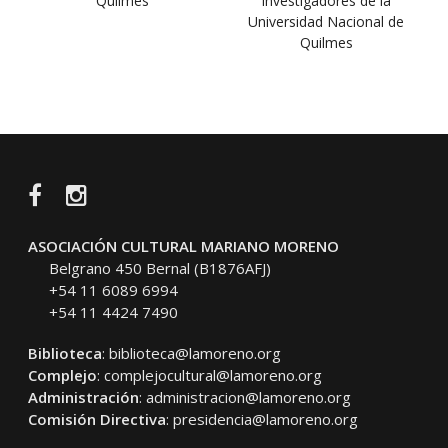
Quilmes
investigadores de la
Universidad Nacional de
Quilmes
Facebook
Instagram
ASOCIACIÓN CULTURAL MARIANO MORENO
Belgrano 450 Bernal (B1876AFJ)
+54 11 6089 6994
+54 11 4424 7490
Biblioteca
:
biblioteca@lamoreno.org
Complejo
:
complejocultural@lamoreno.org
Administración
:
administracion@lamoreno.org
Comisión Directiva
:
presidencia@lamoreno.org