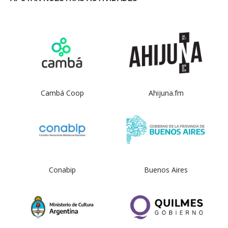
Cambá Coop
Ahijuna.fm
Conabip
Buenos Aires