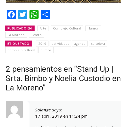
Facebook
Twitter
WhatsApp
Share
PUBLICADO EN
Arte
Complejo Cultural
Humor
La Moreno
Teatro
ETIQUETADO
2019
actividades
agenda
cartelera
complejo cultural
humor
2 pensamientos en “Stand Up |
Srta. Bimbo y Noelia Custodio en
La Moreno”
Solange
says:
17 abril, 2019 en 11:24 pm