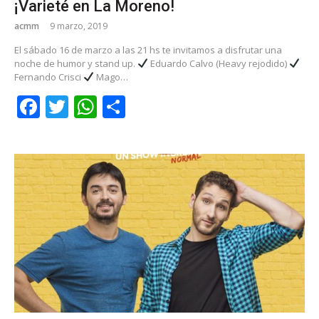
¡Varieté en La Moreno!
acmm
9 marzo, 2019
El sábado 16 de marzo a las 21 hs te invitamos a disfrutar una
noche de humor y stand up.
Eduardo Calvo (Heavy rejodido)
Fernando Crisci
Mago…
Facebook
Twitter
WhatsApp
Share