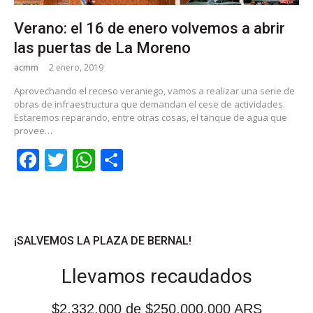
Verano: el 16 de enero volvemos a abrir
las puertas de La Moreno
acmm
2 enero, 2019
Aprovechando el receso veraniego, vamos a realizar una serie de
obras de infraestructura que demandan el cese de actividades.
Estaremos reparando, entre otras cosas, el tanque de agua que
provee…
Facebook
Twitter
WhatsApp
Share
¡SALVEMOS LA PLAZA DE BERNAL!
Llevamos recaudados
$2.332.000
de $250.000.000 ARS