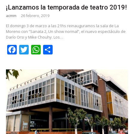
¡Lanzamos la temporada de teatro 2019!
acmm
26 febrero, 2019
El domingo 3 de marzo a las 21hs reinauguramos la sala de La
Moreno con “Sanata 2, Un show normal”, el nuevo espectáculo de
Darío Orsi y Mike Chouhy. Los…
Facebook
Twitter
WhatsApp
Share