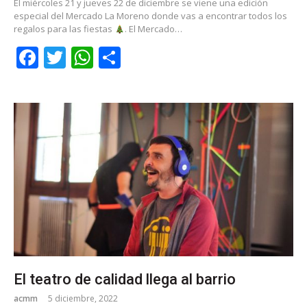
El miércoles 21 y jueves 22 de diciembre se viene una edición
especial del Mercado La Moreno donde vas a encontrar todos los
regalos para las fiestas
. El Mercado…
Facebook
Twitter
WhatsApp
Share
El teatro de calidad llega al barrio
acmm
5 diciembre, 2022