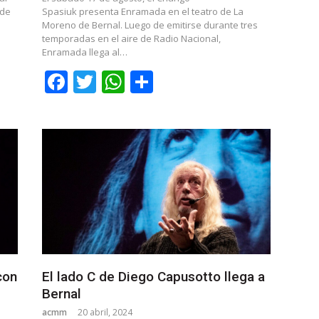
 de
Spasiuk presenta Enramada en el teatro de La
Moreno de Bernal. Luego de emitirse durante tres
temporadas en el aire de Radio Nacional,
Enramada llega al…
Facebook
Twitter
WhatsApp
Share
con
El lado C de Diego Capusotto llega a
Bernal
acmm
20 abril, 2024