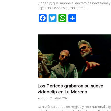
(Conabip) que impone el decreto de necesidad y
urgencia 345/2025. Dicha norma…
Facebook
Twitter
WhatsApp
Share
Los Pericos grabaron su nuevo
videoclip en La Moreno
acmm
23 abril, 2025
La histórica banda de reggae y rock nacional elig