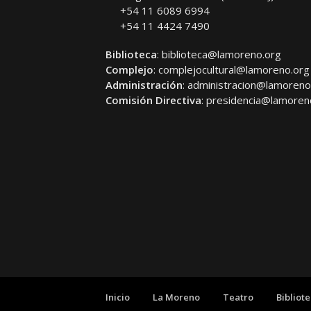
+54 11 6089 6994
+54 11 4424 7490
Biblioteca
:
biblioteca@lamoreno.org
Complejo
:
complejocultural@lamoreno.org
Administración
:
administracion@lamoreno
Comisión Directiva
:
presidencia@lamoren
Inicio
La Moreno
Teatro
Bibliot