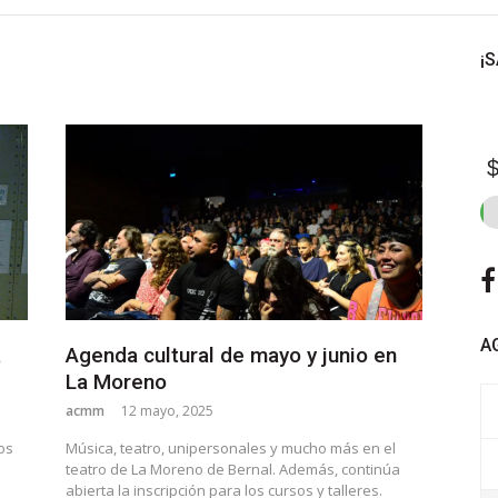
¡
$
A
a
Agenda cultural de mayo y junio en
La Moreno
acmm
12 mayo, 2025
os
Música, teatro, unipersonales y mucho más en el
teatro de La Moreno de Bernal. Además, continúa
abierta la inscripción para los cursos y talleres.