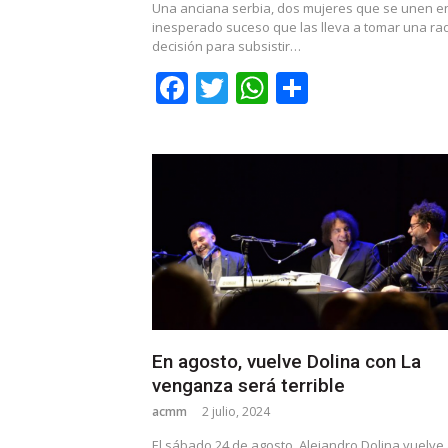
Una anciana serbia, dos mujeres que se unen e
inesperado suceso que las lleva a tomar una rad
decisión para subsistir…
Facebook
Twitter
WhatsApp
Share
En agosto, vuelve Dolina con La
venganza será terrible
acmm
2 julio, 2024
El sábado 24 de agosto, Alejandro Dolina vuelve 