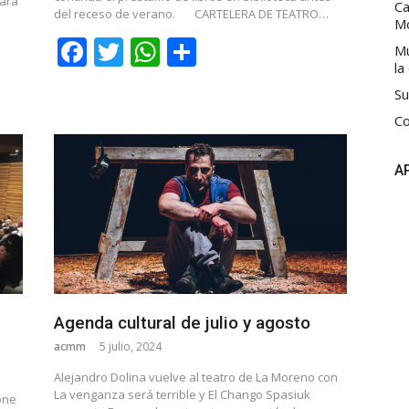
para
Ca
del receso de verano.
CARTELERA DE TEATRO…
M
Facebook
Twitter
WhatsApp
Share
Mú
la
Su
Co
A
Agenda cultural de julio y agosto
acmm
5 julio, 2024
Alejandro Dolina vuelve al teatro de La Moreno con
La venganza será terrible y El Chango Spasiuk
one