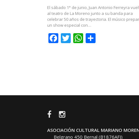
El sábado 1° de junio, Juan Antonio Ferreyra vue
al teatro de La Moreno junto a su banda para
celebrar 50 años de trayectoria. El músico prepa
un show especial con…
Facebook
Twitter
WhatsApp
Share
Navegación
de
entradas
Facebook
Instagram
ASOCIACIÓN CULTURAL MARIANO MORE
Belgrano 450 Bernal (B1876AFJ)