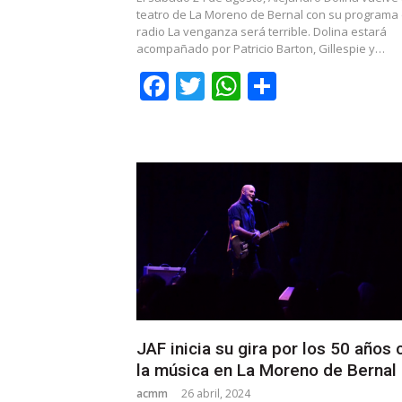
teatro de La Moreno de Bernal con su programa
radio La venganza será terrible. Dolina estará
acompañado por Patricio Barton, Gillespie y…
Facebook
Twitter
WhatsApp
Share
JAF inicia su gira por los 50 años 
la música en La Moreno de Bernal
acmm
26 abril, 2024