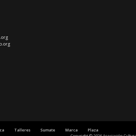
.org
o.org
eca
Talleres
Sumate
Marca
Plaza
Copyright © 2026 Asociación Cultu