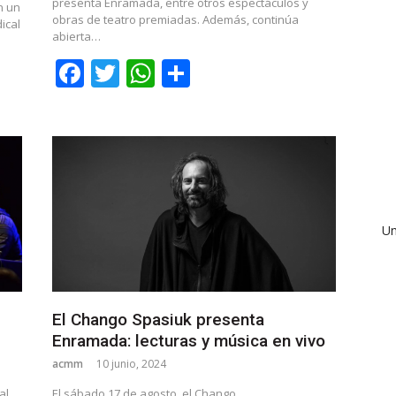
presenta Enramada, entre otros espectáculos y
n un
obras de teatro premiadas. Además, continúa
ical
abierta…
Facebook
Twitter
WhatsApp
Share
Un
El Chango Spasiuk presenta
Enramada: lecturas y música en vivo
acmm
10 junio, 2024
al
El sábado 17 de agosto, el Chango