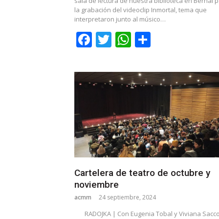
sala de lectura de nuestra biblioteca en Bernal 
la grabación del videoclip Inmortal, tema que
interpretaron junto al músico…
Facebook
Twitter
WhatsApp
Share
Cartelera de teatro de octubre y
noviembre
acmm
24 septiembre, 2024
RADOJKA | Con Eugenia Tobal y Viviana Sacc