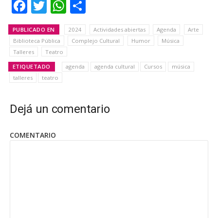
Facebook
Twitter
WhatsApp
Share
PUBLICADO EN
2024
Actividades abiertas
Agenda
Arte
Biblioteca Pública
Complejo Cultural
Humor
Música
Talleres
Teatro
ETIQUETADO
agenda
agenda cultural
Cursos
música
talleres
teatro
Dejá un comentario
COMENTARIO