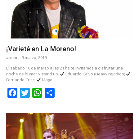
¡Varieté en La Moreno!
acmm
9 marzo, 2019
El sábado 16 de marzo a las 21 hs te invitamos a disfrutar una
noche de humor y stand up.
Eduardo Calvo (Heavy rejodido)
Fernando Crisci
Mago…
Facebook
Twitter
WhatsApp
Share