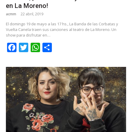
en La Moreno!
acmm
22 abril, 2019
El domingo 19 de mayo a las 17 hs., La Banda de las Corbatas y
Vuelta Canela traen sus canciones al teatro de La Moreno. Un
show para disfrutar en…
Facebook
Twitter
WhatsApp
Share