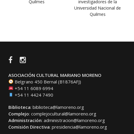
Quilmes
investigadores de la
Universidad Nacional de
Quilmes
Facebook
Instagram
ASOCIACIÓN CULTURAL MARIANO MORENO
Belgrano 450 Bernal (B1876AFJ)
+54 11 6089 6994
+54 11 4424 7490
Biblioteca
:
biblioteca@lamoreno.org
Complejo
:
complejocultural@lamoreno.org
Administración
:
administracion@lamoreno.org
Comisión Directiva
:
presidencia@lamoreno.org