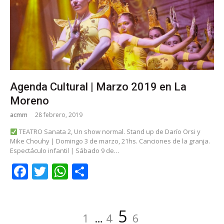
Agenda Cultural | Marzo 2019 en La
Moreno
acmm
28 febrero, 2019
TEATRO Sanata 2, Un show normal. Stand up de Darío Orsi y
Mike Chouhy | Domingo 3 de marzo, 21hs. Canciones de la granja.
Espectáculo infantil | Sábado 9 de…
Facebook
Twitter
WhatsApp
Share
Navegación
Página
Página
Página
Página
5
1
…
4
6