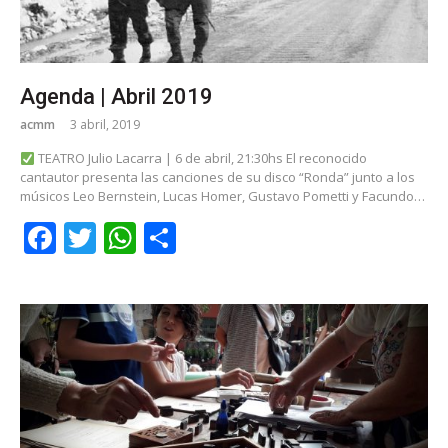
Agenda | Abril 2019
acmm
3 abril, 2019
TEATRO Julio Lacarra | 6 de abril, 21:30hs El reconocido
cantautor presenta las canciones de su disco “Ronda” junto a los
músicos Leo Bernstein, Lucas Homer, Gustavo Pometti y Facundo…
Facebook
Twitter
WhatsApp
Share