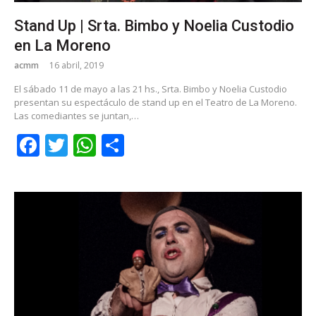
Stand Up | Srta. Bimbo y Noelia Custodio
en La Moreno
acmm
16 abril, 2019
El sábado 11 de mayo a las 21 hs., Srta. Bimbo y Noelia Custodio
presentan su espectáculo de stand up en el Teatro de La Moreno.
Las comediantes se juntan,…
Facebook
Twitter
WhatsApp
Share