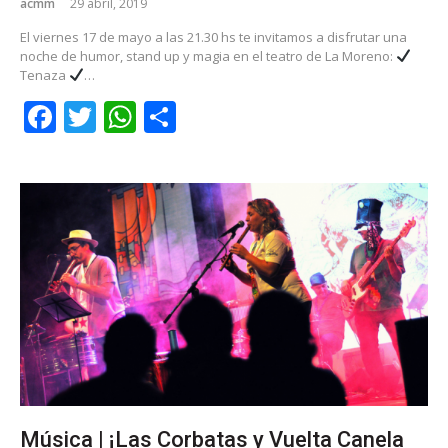
acmm
29 abril, 2019
El viernes 17 de mayo a las 21.30 hs te invitamos a disfrutar una
noche de humor, stand up y magia en el teatro de La Moreno:
Tenaza
…
Facebook
Twitter
WhatsApp
Share
Música | ¡Las Corbatas y Vuelta Canela