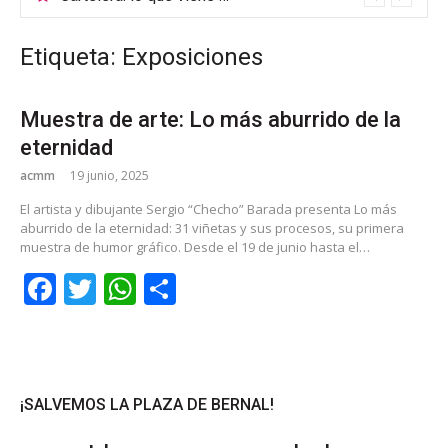
Etiqueta: Exposiciones
Muestra de arte: Lo más aburrido de la
eternidad
acmm
19 junio, 2025
El artista y dibujante Sergio “Checho” Barada presenta Lo más
aburrido de la eternidad: 31 viñetas y sus procesos, su primera
muestra de humor gráfico. Desde el 19 de junio hasta el…
Facebook
Twitter
WhatsApp
Share
¡SALVEMOS LA PLAZA DE BERNAL!