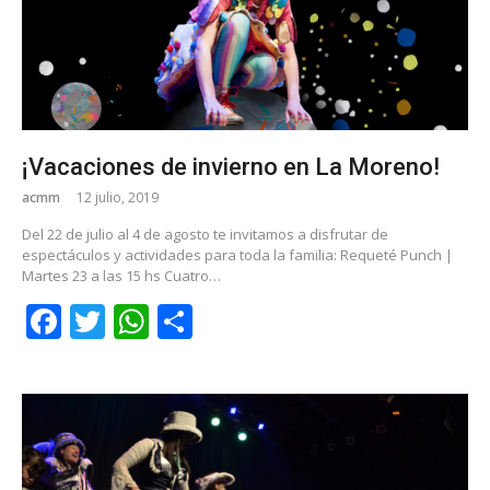
¡Vacaciones de invierno en La Moreno!
acmm
12 julio, 2019
Del 22 de julio al 4 de agosto te invitamos a disfrutar de
espectáculos y actividades para toda la familia: Requeté Punch |
Martes 23 a las 15 hs Cuatro…
Facebook
Twitter
WhatsApp
Share