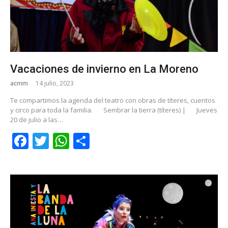
Vacaciones de invierno en La Moreno
acmm
14 julio, 2023
Te compartimos la agenda del teatro con obras de títeres, cuentos
y circo para toda la familia.
Sembrar la tierra (títeres) |
Jueves
20 de julio a las…
Facebook
Twitter
WhatsApp
Share