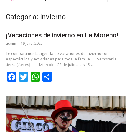
Categoría: Invierno
¡Vacaciones de invierno en La Moreno!
acmm
19 julio, 2025
Te compartimos la agenda de vacaciones de invierno con
espectáculos y actividades para toda la familia:
Sembrar la
tierra (títeres) |
Miercoles 23 de julio a las 15…
Facebook
Twitter
WhatsApp
Share