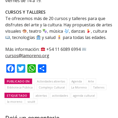
viernes de 14 a 19.
CURSOS Y TALLERES
Te ofrecemos más de 20 cursos y talleres para que
disfrutes del arte y la cultura. Hay propuestas de artes
visuales
, teatro
, música
, danzas
, cultura
, tecnologías
y salud
para todas las edades.
Más información:
+54 11 6089 6994
cursos@lamoreno.org
Facebook
Twitter
WhatsApp
Share
PUBLICADO EN
Actividades abiertas
Agenda
Arte
Biblioteca Pública
Complejo Cultural
La Moreno
Talleres
ETIQUETADO
abiertas
actividades
agenda cultural
la moreno
soulé