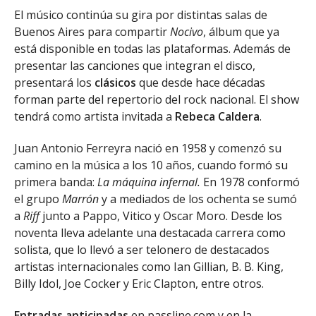
El músico continúa su gira por distintas salas de
Buenos Aires para compartir
Nocivo
, álbum que ya
está disponible en todas las plataformas. Además de
presentar las canciones que integran el disco,
presentará los
clásicos
que desde hace décadas
forman parte del repertorio del rock nacional. El show
tendrá como artista invitada a
Rebeca Caldera
.
Juan Antonio Ferreyra nació en 1958 y comenzó su
camino en la música a los 10 años, cuando formó su
primera banda:
La máquina infernal.
En 1978 conformó
el grupo
Marrón
y a mediados de los ochenta se sumó
a
Riff
junto a Pappo, Vitico y Oscar Moro. Desde los
noventa lleva adelante una destacada carrera como
solista, que lo llevó a ser telonero de destacados
artistas internacionales como Ian Gillian, B. B. King,
Billy Idol, Joe Cocker y Eric Clapton, entre otros.
Entradas anticipadas
en
passline.com
y en la