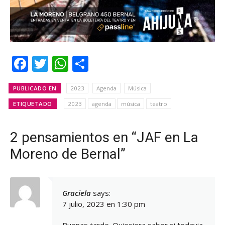
Facebook
Twitter
WhatsApp
Share
PUBLICADO EN
2023
Agenda
Música
ETIQUETADO
2023
agenda
música
teatro
2 pensamientos en “JAF en La
Moreno de Bernal”
Graciela
says:
7 julio, 2023 en 1:30 pm
Buenas tarde. Quiesiera saber si todavia