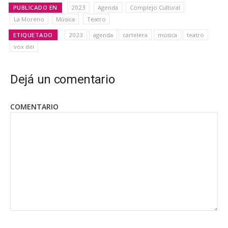
PUBLICADO EN
2023
Agenda
Complejo Cultural
La Moreno
Música
Teatro
ETIQUETADO
2023
agenda
cartelera
música
teatro
vox dei
Dejá un comentario
COMENTARIO