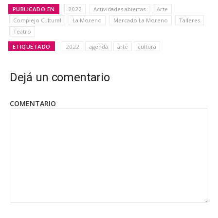
PUBLICADO EN
2022
Actividades abiertas
Arte
Complejo Cultural
La Moreno
Mercado La Moreno
Talleres
Teatro
ETIQUETADO
2022
agenda
arte
cultura
Dejá un comentario
COMENTARIO