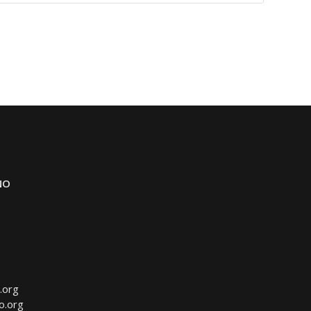
NO
.org
o.org