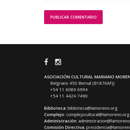
Facebook
Instagram
ASOCIACIÓN CULTURAL MARIANO MORE
Belgrano 450 Bernal (B1876AFJ)
+54 11 6089 6994
+54 11 4424 7490
Biblioteca
:
biblioteca@lamoreno.org
Complejo
:
complejocultural@lamoreno.org
Administración
:
administracion@lamoreno
Comisión Directiva
:
presidencia@lamoren