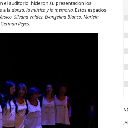
En el auditorio hicieron su presentación los
s a la
danza, la música y la memoria
. Estos espacios
érsico, Silvana Valdez, Evangelina Blanco, Mariela
 y German Reyes
.
N
JA