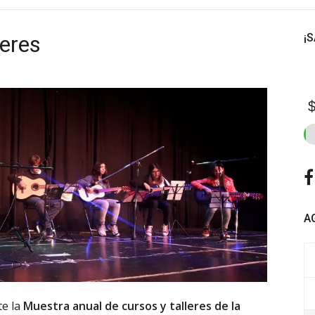
leres
¡
$
A
te la
Muestra anual de cursos y talleres de la