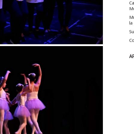
Ca
M
Mú
la
Su
Co
A